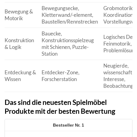
Bewegungsecke,
Grobmotorik,
Bewegung &
Kletterwand/-element,
Koordination, 
Motorik
Baustellen/Rennstrecken
Vorstellungsv
Bauecke,
Logisches Den
Konstruktion
Konstruktionsspielzeug
Feinmotorik,
& Logik
mit Schienen, Puzzle-
Problemlösung
Station
Neugierde,
Entdeckung &
Entdecker-Zone,
wissenschaftli
Wissen
Forscherstation
Interesse,
Beobachtungs
Das sind die neuesten Spielmöbel
Produkte mit der besten Bewertung
1